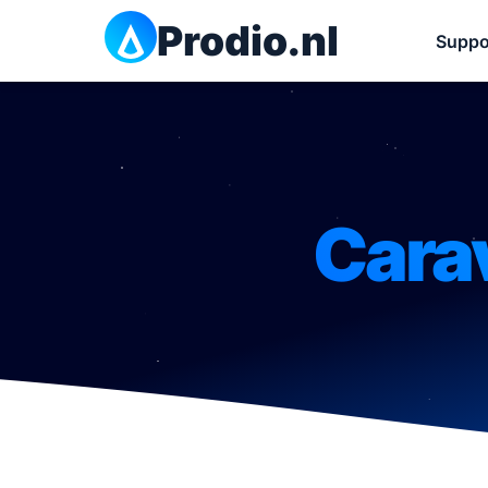
Prodio.nl
Suppo
Carav