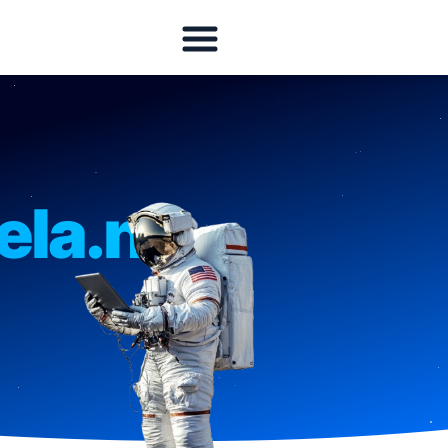
la.nl