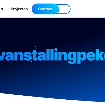
rt
Projecten
Contact
anstallingpeke